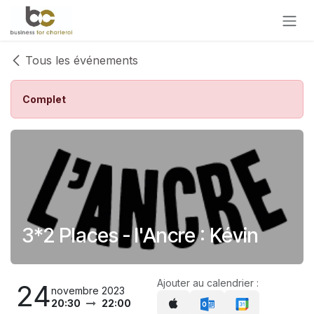
Se rendre au contenu
Tous les événements
Complet
3*2 Places - l'Ancre : Kévin
Ajouter au calendrier :
24
novembre 2023
20:30
22:00