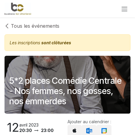
Se rendre au contenu
Tous les événements
Les inscriptions
sont clôturées
5*2 places Comédie Centrale
- Nos femmes, nos gosses,
nos emmerdes
Ajouter au calendrier :
12
avril 2023
20:30
23:00