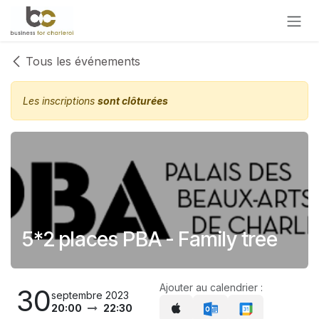
Se rendre au contenu
Tous les événements
Les inscriptions
sont clôturées
5*2 places PBA - Family tree
Ajouter au calendrier :
30
septembre 2023
20:00
22:30