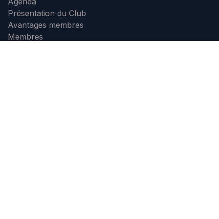
Agenda
Présentation du Club
Avantages membres
Membres
Photos
Contact
Devenir membre
Contactez nous
+32 71 32 23 99
info@b4c.be
B4C
-
À propos de nous
B4C est un club d'affaires regroupant plus de 350
patrons d'entreprise du grand Charleroi.
Nous avons pour mission de promouvoir et renforcer