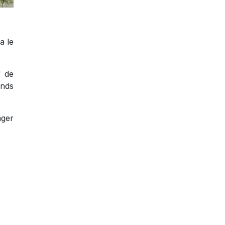
a le
f de
ands
ager