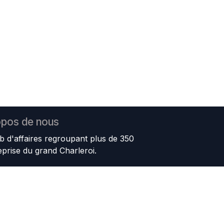
opos de nous
b d'affaires regroupant plus de 350
eprise du grand Charleroi.
ur mission de promouvoir et renforcer
e Charleroi; d'incarner l'esprit
 de favoriser les rencontres et les
utenir les initiatives ayant pour but de
ge positive de la région.