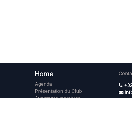
Home
Conta
Agenda
+32
Présentation du Club
in
Avantages membres
Membres
Photos
Contact
Devenir membre