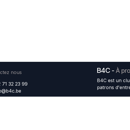
B4C
-
À pr
ctez nous
B4C est un clu
 71 32 23 99
patrons d'entr
fo@b4c.be
Nous avons po
l'attractivité d
d'entreprendre;
échanges; de so
donner une ima