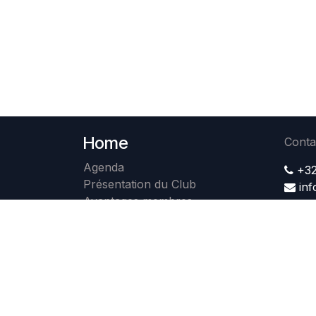
Home
Conta
Agenda
+32
Présentation du Club
in
Avantages membres
Membres
Photos
Contact
Devenir membre