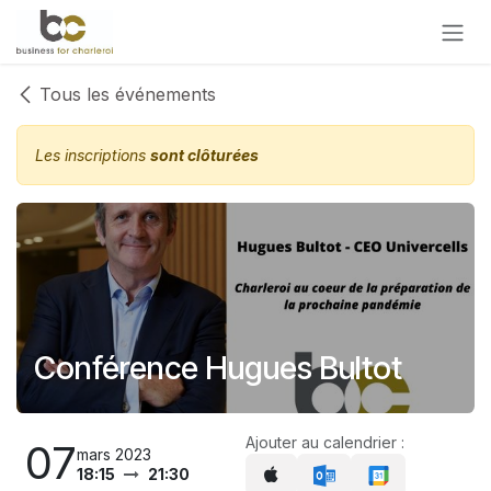
Se rendre au contenu
Tous les événements
Les inscriptions
sont clôturées
Conférence Hugues Bultot
Ajouter au calendrier :
07
mars 2023
18:15
21:30