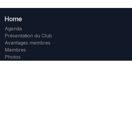
Home
Agenda
Présentation du Club
Avantages membres
Membres
Photos
Contact
Devenir membre
Contactez nous
+32 71 32 23 99
info@b4c.be
B4C
-
À propos de nous