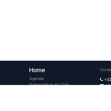
Home
Conta
Agenda
+32
Présentation du Club
in
Avantages membres
Membres
Photos
Contact