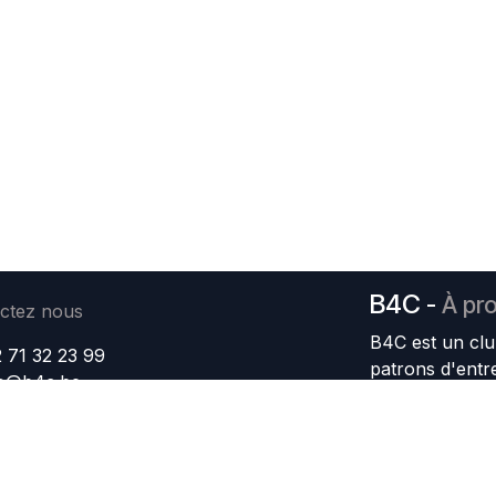
B4C
-
À pr
ctez nous
B4C est un clu
 71 32 23 99
patrons d'entr
fo@b4c.be
Nous avons po
l'attractivité d
d'entreprendre;
échanges; de so