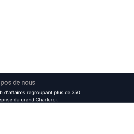
opos de nous
b d'affaires regroupant plus de 350
eprise du grand Charleroi.
ur mission de promouvoir et renforcer
e Charleroi; d'incarner l'esprit
 de favoriser les rencontres et les
utenir les initiatives ayant pour but de