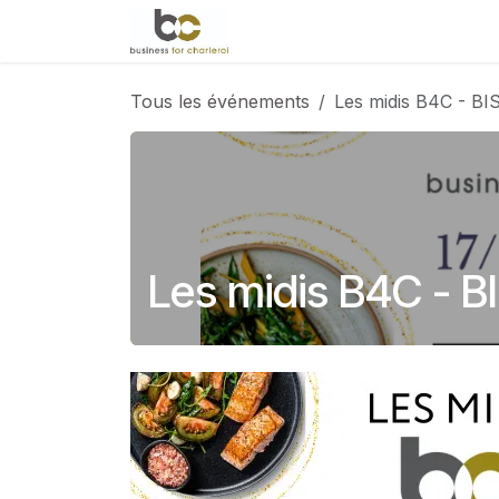
Se rendre au contenu
Accueil
Évènements
Le 
Tous les événements
Les midis B4C - 
Les midis B4C -