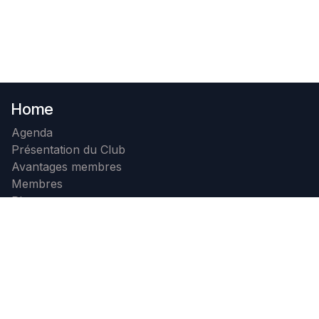
Home
Agenda
Présentation du Club
Avantages membres
Membres
Photos
Contact
Devenir membre
Contactez nous
+32 71 32 23 99
info@b4c.be