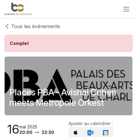
Se rendre au contenu
Tous les événements
Complet
Places PBA - Avishai Cohen
meets Metropole Orkest
Ajouter au calendrier :
16
mai 2025
20:00
22:30