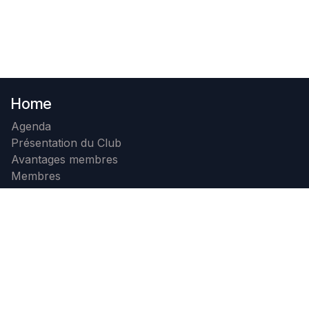
Home
Agenda
Présentation du Club
Avantages membres
Membres
Photos
Contact
Devenir membre
Contactez nous
+32 71 32 23 99
info@b4c.be