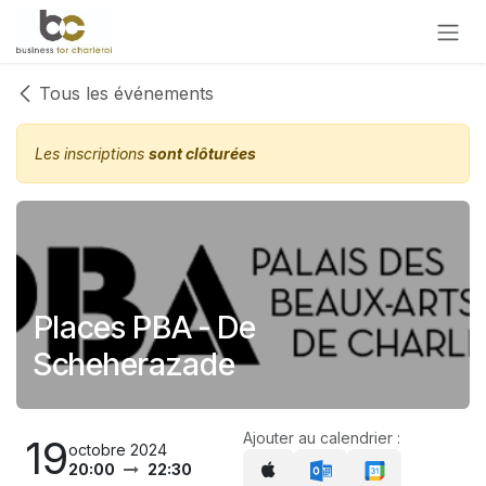
Se rendre au contenu
Tous les événements
Les inscriptions
sont clôturées
Places PBA - De
Scheherazade
Ajouter au calendrier :
19
octobre 2024
20:00
22:30