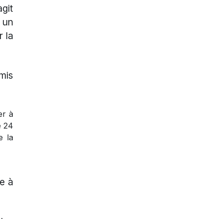
agit
u un
 la
mis
er à
e 24
e la
ve à