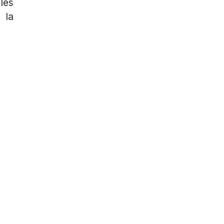
les
 la