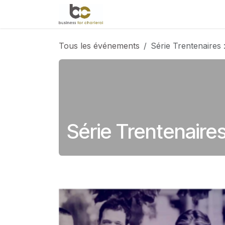
Se rendre au contenu
Accueil
Évènements
Le 
Tous les événements
Série Trentenaires 
Série Trentenaire