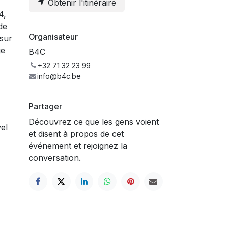
Obtenir l'itinéraire
4,
de
Organisateur
 sur
ge
B4C
+32 71 32 23 99
info@b4c.be
Partager
Découvrez ce que les gens voient
el
et disent à propos de cet
événement et rejoignez la
conversation.