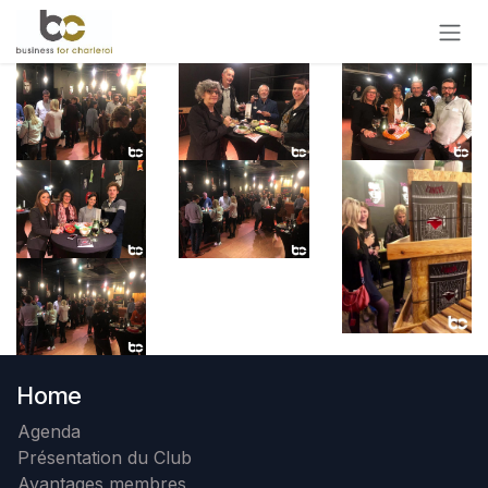
Se rendre au contenu
Home
Agenda
Présentation du Club
Avantages membres