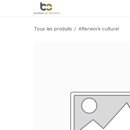
Se rendre au contenu
Accueil
Évènements
Le 
Tous les produits
Afterwork culturel