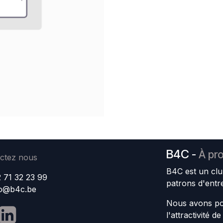
B4C
-
À pr
ctez nous
B4C est un clu
 71 32 23 99
patrons d'entr
fo@b4c.be
Nous avons po
l'attractivité d